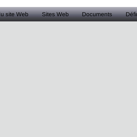
du site Web
Sites Web
Documents
Défi