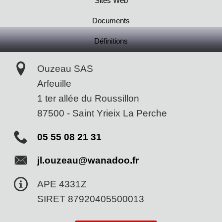
Sites Web
Documents
Définitions
Ouzeau SAS
Arfeuille
1 ter allée du Roussillon
87500
-
Saint Yrieix La Perche
05 55 08 21 31
jl.ouzeau@wanadoo.fr
APE 4331Z
SIRET 87920405500013